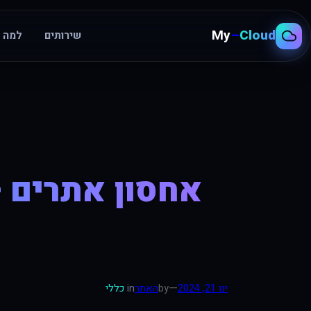
My
–
Cloud
שירותים
למה א
לדלג
לתוכן
אחסון אתרים –
—
ינו 21, 2024
by
האתר
in
כללי