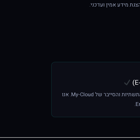
גת מידע אמין ועדכני.
מאמר זה נכתב ונבדק קפדנית על ידי צוות מהנדסי התשתיות והסייבר של My-Cloud. אנו