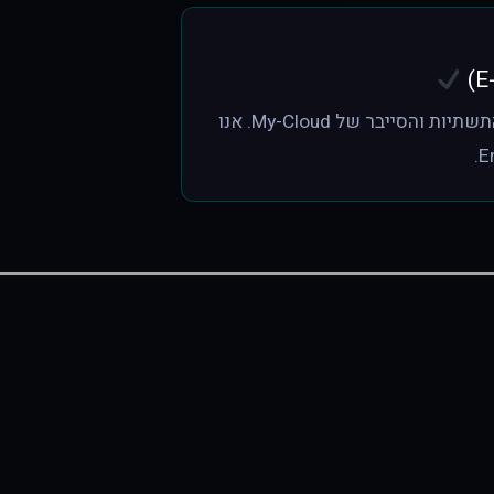
מאמר זה נכתב ונבדק קפדנית על ידי צוות מהנדסי התשתיות והסייבר של My-Cloud. אנו