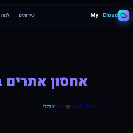
My
–
Cloud
שירותים
למה א
לדלג
לתוכן
אחסון אתרים ב
—
אוג 29, 2023
by
האתר
in
כללי