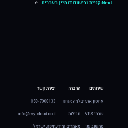
Next:
קניית ורישום דומיין בעברית
→
שירותים
החברה
יצירת קשר
אחסון אתרים
למה אנחנו
058-7008133
שרתי VPS
חבילות
info@my-cloud.co.il
מחשוב ענן
מאמרים ומידע
חיפה, ישראל