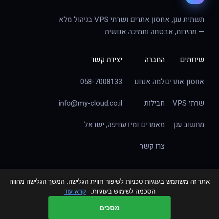
תשתית ענן, אחסון אתרים ושרתי VPS בניהול מלא
— מהירות, אבטחה ותמיכה אנושית.
שירותים
החברה
יצירת קשר
אחסון אתרים
למה אנחנו
058-7008133
שרתי VPS
חבילות
info@my-cloud.co.il
מחשוב ענן
מאמרים ומידע
חיפה, ישראל
צרו קשר
אתר זה משתמש בעוגיות טכניות לשיפור חווית הגלישה. המשך הגלישה מהווה
© 2026 My-Cloud — הענן שלי. כל הזכויות שמורות.
הסכמה לשימוש בעוגיות.
קרא עוד
הצהרת נגישות
מדיניות פרטיות
מסכים