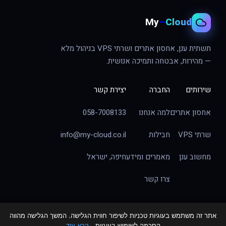
My
–
Cloud
תשתית ענן, אחסון אתרים ושרתי VPS בניהול מלא
— מהירות, אבטחה ותמיכה אנושית.
שירותים
החברה
יצירת קשר
אחסון אתרים
למה אנחנו
058-7008133
שרתי VPS
חבילות
info@my-cloud.co.il
מחשוב ענן
מאמרים ומידע
חיפה, ישראל
צרו קשר
אתר זה משתמש בעוגיות טכניות לשיפור חווית הגלישה. המשך הגלישה מהווה
הסכמה לשימוש בעוגיות.
קרא עוד